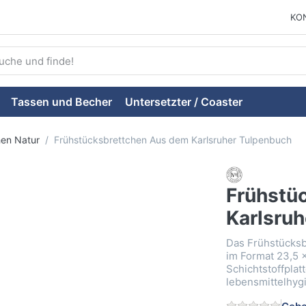
KO
ie einen Suchbegriff ein. Während Sie tippen, erscheinen auto
Tassen und Becher
Untersetzter / Coaster
hen Natur
Frühstücksbrettchen Aus dem Karlsruher Tulpenbuch
Frühstü
Karlsru
Das Frühstücksb
im Format 23,5 x
Schichtstoffplat
lebensmittelhyg