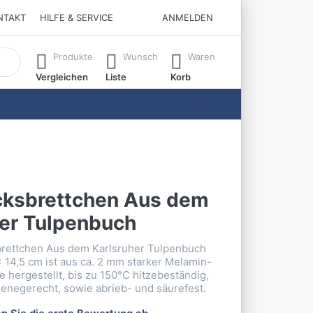
NTAKT
HILFE & SERVICE
ANMELDEN
matisch erste Ergebnisse. Drücken Sie die Eingabetaste, um all
Produkte
Wunsch
Waren
Vergleichen
Liste
Korb
cksbrettchen Aus dem
her Tulpenbuch
rettchen Aus dem Karlsruher Tulpenbuch
 14,5 cm ist aus ca. 2 mm starker Melamin-
te hergestellt, bis zu 150°C hitzebeständig,
ienegerecht, sowie abrieb- und säurefest.