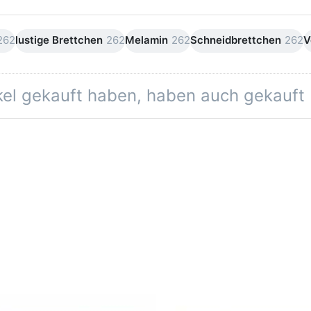
262
lustige Brettchen
262
Melamin
262
Schneidbrettchen
262
V
ikel gekauft haben, haben auch gekauft