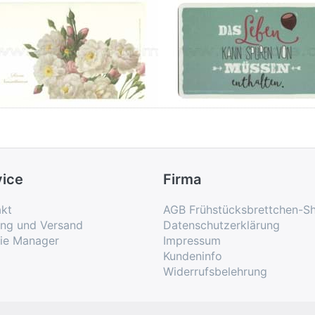
ühstücksbrettchen
Frühstücksbrettc
sa Noisettiana
Spuren von Müss
vice
Firma
kt
AGB Frühstücksbrettchen-S
ung und Versand
Datenschutzerklärung
ie Manager
Impressum
Kundeninfo
Widerrufsbelehrung