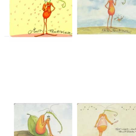
Mutti-
Papa
Fruchtfliege
Fruchtfliege
Sofort versandfertig, Lieferzeit 1-3 Werktage.
Sofort versandfertig, Lieferzeit 1-3 Werktage.
Drücken Sie ENTER
Drücken Sie ENTER
für mehr Optionen
für mehr Optionen
zu
zu
Frühstücksbrettchen
Frühstücksbrettchen
heute nicht
fett über Nacht
Fruchtfliege
Fruchtfliege
ATELIER VITTINGHOFF
ATELIER VITTINGHOFF
Frühstücksbrettchen
Frühstücksbrettch
heute nicht
fett über Nacht
Fruchtfliege
Fruchtfliege
Sofort versandfertig, Lieferzeit 1-3 Werktage.
Sofort versandfertig, Lieferzeit 1-3 Werktage.