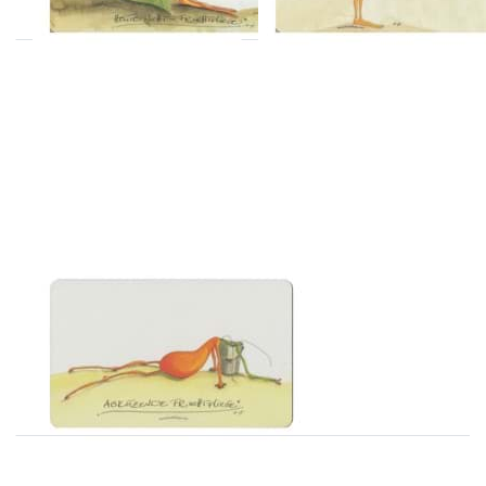
Drücken Sie ENTER
für mehr Optionen
zu
Frühstücksbrettchen
abkotzende
Fruchtfliege
ATELIER VITTINGHOFF
Frühstücksbrettchen
abkotzende
Fruchtfliege
Sofort versandfertig, Lieferzeit 1-3 Werktage.