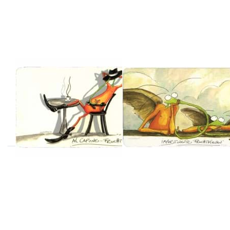
AlCapone-
impertinente
Fruchtfliege
Fruchtfliege
ATELIER VITTINGHOFF
ATELIER VITTINGHOFF
Frühstücksbrettchen
Frühstücksbrettch
AlCapone-
impertinente
Fruchtfliege
Fruchtfliege
Sofort versandfertig, Lieferzeit 1-3 Werktage.
Sofort versandfertig, Lieferzeit 1-3 Werktage.
Drücken Sie ENTER
Drücken Sie ENTER
für mehr Optionen
für mehr Optionen
zu
zu
Frühstücksbrettchen
Frühstücksbrettchen
Workaholic-
meditierende
Fruchtfliege
Fruchtfliege