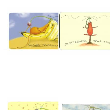
ATELIER VITTINGHOFF
ATELIER VITTINGHOFF
Frühstücksbrettchen
Frühstücksbrettch
Workaholic-
meditierende
Fruchtfliege
Fruchtfliege
Sofort versandfertig, Lieferzeit 1-3 Werktage.
Sofort versandfertig, Lieferzeit 1-3 Werktage.
Drücken Sie ENTER
Drücken Sie ENTER
für mehr Optionen
für mehr Optionen
zu
zu
Frühstücksbrettchen
Frühstücksbrettchen
Mutti-Fruchtfliege
Papa Fruchtfliege
ATELIER VITTINGHOFF
ATELIER VITTINGHOFF
Frühstücksbrettchen
Frühstücksbrettch