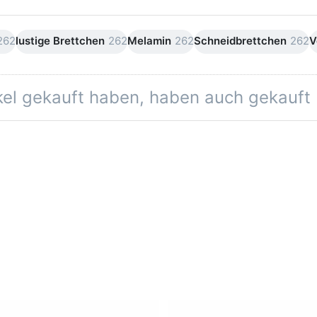
262
lustige Brettchen
262
Melamin
262
Schneidbrettchen
262
V
ikel gekauft haben, haben auch gekauft