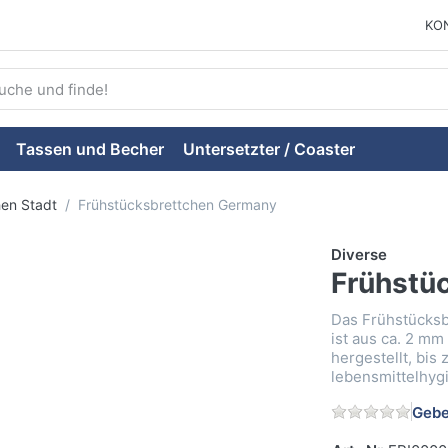
KO
ie einen Suchbegriff ein. Während Sie tippen, erscheinen auto
Tassen und Becher
Untersetzter / Coaster
hen Stadt
Frühstücksbrettchen Germany
Diverse
Frühstü
Das Frühstücksb
ist aus ca. 2 mm
hergestellt, bis
lebensmittelhyg
Gebe