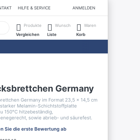
NTAKT
HILFE & SERVICE
ANMELDEN
matisch erste Ergebnisse. Drücken Sie die Eingabetaste, um all
Produkte
Wunsch
Waren
Vergleichen
Liste
Korb
cksbrettchen Germany
rettchen Germany im Format 23,5 x 14,5 cm
 starker Melamin-Schichtstoffplatte
 zu 150°C hitzebeständig,
ienegerecht, sowie abrieb- und säurefest.
n Sie die erste Bewertung ab