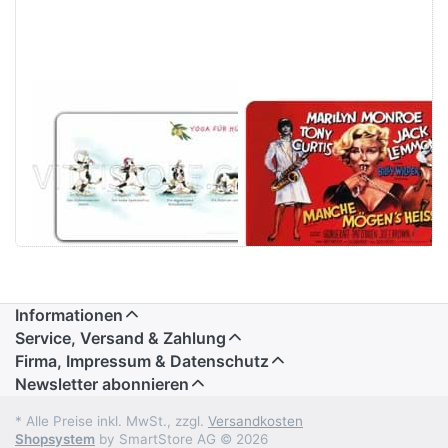
Frühstücksbrettchen
Frühstücksbrettch
Yoga für Kühe -
manche mögens
Das süsse
heiss
WeihnachtsFrühstücksbrettchen
Informationen
Service, Versand & Zahlung
Firma, Impressum & Datenschutz
Newsletter abonnieren
* Alle Preise inkl. MwSt., zzgl.
Versandkosten
Shopsystem
by SmartStore AG © 2026