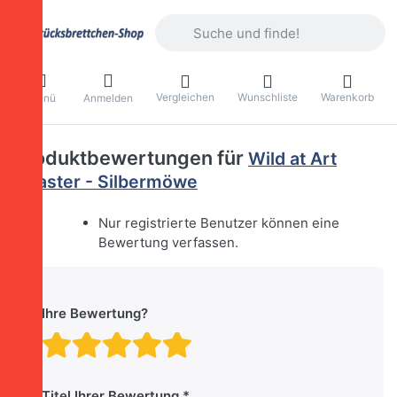
Geben Sie einen Suchbegriff ein. Währ
Vergleichen
Wunschliste
Warenkorb
Menü
Anmelden
Produktbewertungen für
Wild at Art
Coaster - Silbermöwe
Nur registrierte Benutzer können eine
Bewertung verfassen.
Ihre Bewertung?
Bewertung: 1 von 5 Stern
Bewertung: 2 von 5 St
Bewertung: 3 von 5 
Bewertung: 4 von 
Bewertung: 5 vo
Titel Ihrer Bewertung