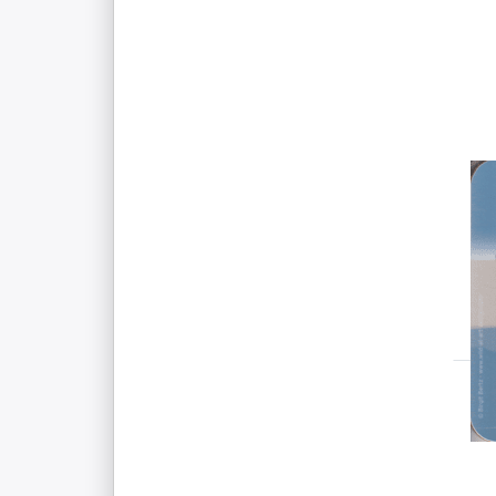
fü
Op
z
C
Se
WIL
Wi
C
S
S
E
Op
a
Al