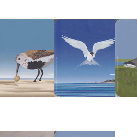
Ringelgan
D-AT-ART-DESIGN
WILD-AT-ART-DESIGN
WILD-AT-A
ld at Art
Wild at Art
Wild a
oaster -
Coaster -
Coast
lpenstrandläufer
Küstenseeschwalbe
Ringe
ofort versandfertig, Lieferzeit 1-3 Werktage.
Sofort versandfertig, Lieferzeit 1-3 Werktage.
Sofort versandfert
rücken Sie
Drücken Sie
Drücken 
ENTER für
ENTER für
für mehr
mehr
mehr
z
ptionen zu
Optionen zu
Frühstück
ild at Art
Wild at Art
Windmü
Coaster -
Coaster -
Sch
randkrabbe
Kegelrobben-
Baby