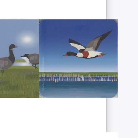
s
Brandgans
RT-DESIGN
WILD-AT-ART-DESIGN
t Art
Wild at Art
er -
Coaster -
lgans
Brandgans
ig, Lieferzeit 1-3 Werktage.
Sofort versandfertig, Lieferzeit 1-3 Werktage.
Sie ENTER
Drücken Sie ENTER
 Optionen
für mehr Optionen
u
zu
sbrettchen
Frühstücksbrettchen
hle mit
Schafe Sylt
afen