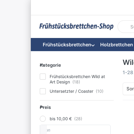
Geben S
Frühstücksbrettchen
Holzbrettchen
Wil
Kategorie
Kategorie
Such
1-28
Frühstücksbrettchen Wild at
Art Design
Sor
Untersetzter / Coaster
Preis
Preis
D
bis 10,00 €
f
von
Preisspanne
Fr