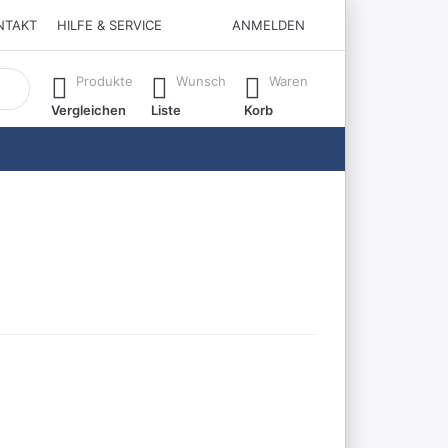
NTAKT
HILFE & SERVICE
ANMELDEN
matisch erste Ergebnisse. Drücken Sie die Eingabetaste, um all
Produkte
Wunsch
Waren
Vergleichen
Liste
Korb
Sie ENTER
Drücken Sie ENTER
 Optionen
für mehr Optionen
u
zu
sbrettchen
Frühstücksbrettchen
rmöwe
Austernfischer