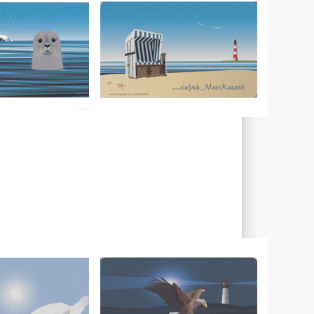
tücksbrettchen
Frühstücksbrettchen
nd vor
Strandkorb
n
Artikel derzeit nicht verfügbar.
eit nicht verfügbar.
Sie ENTER
Drücken Sie ENTER
 Optionen
für mehr Optionen
u
zu
sbrettchen
Frühstücksbrettchen
ben-Baby
Seeadler
RT-DESIGN
WILD-AT-ART-DESIGN
tücksbrettchen
Frühstücksbrettchen
robben-
Seeadler
Sofort versandfertig, Lieferzeit 1-3 Werktage.