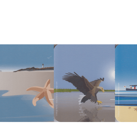
Sie
Sie
Sie ENTE
ENTER
ENTER
für mehr
r mehr
für mehr
Optionen
tionen
Optionen
zu Wild a
u Wild
zu Wild
Art
at Art
at Art
Coaster -
oaster
Coaster
Silbermöw
-
-
estern
Seeadler
D-AT-ART-DESIGN
WILD-AT-ART-DESIGN
WILD-AT-A
ld at Art
Wild at Art
Wild a
oaster -
Coaster -
Coast
eestern
Seeadler
Silbe
ofort versandfertig, Lieferzeit 1-3 Werktage.
Sofort versandfertig, Lieferzeit 1-3 Werktage.
Sofort versandfert
Drücken Sie
Drücken Sie ENTER
Drücken
NTER für mehr
für mehr Optionen
Sie ENTER
tionen zu Wild
zu Wild at Art
für mehr
t Art Coaster -
Coaster -
Optionen
penstrandläufer
Küstenseeschwalbe
zu Wild at
Art
Coaster -