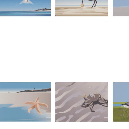
ofort versandfertig, Lieferzeit 1-3 Werktage.
Sofort versandfert
rücken Sie ENTER
Drücken Sie ENTER
Drücken 
ür mehr Optionen
für mehr Optionen
für mehr
zu
zu
z
ühstücksbrettchen
Frühstücksbrettchen
Frühstück
Seestern
Strandkrabbe
Ringe
D-AT-ART-DESIGN
WILD-AT-ART-DESIGN
WILD-AT-A
rühstücksbrettchen
Frühstücksbrettchen
Frühs
eestern
Strandkrabbe
Ringe
ofort versandfertig, Lieferzeit 1-3 Werktage.
Sofort versandfertig, Lieferzeit 1-3 Werktage.
Sofort versandfert
rücken
Drücken
Drücken