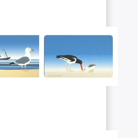
RT-DESIGN
WILD-AT-ART-DESIGN
tücksbrettchen
Frühstücksbrettchen
rmöwe
Austernfischer
eit nicht verfügbar.
Artikel derzeit nicht verfügbar.
Sie ENTER
Drücken Sie ENTER
 Optionen
für mehr Optionen
u
zu
sbrettchen
Frühstücksbrettchen
or Felsen
Strandkorb
RT-DESIGN
WILD-AT-ART-DESIGN