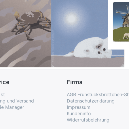
D-AT-ART-DESIGN
WILD-AT-ART-DESIGN
WILD-AT-A
ld at Art
Wild at Art
Frühs
oaster -
Coaster -
Wind
trandkrabbe
Kegelrobben-
mit S
Baby
ofort versandfertig, Lieferzeit 1-3 Werktage.
Sofort versandfert
Sofort versandfertig, Lieferzeit 1-3 Werktage.
vice
Firma
kt
AGB Frühstücksbrettchen-S
ung und Versand
Datenschutzerklärung
ie Manager
Impressum
Kundeninfo
Widerrufsbelehrung