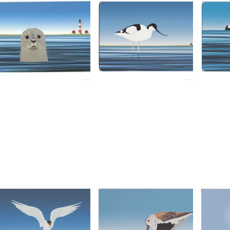
rühstücksbrettchen
Frühstücksbrettchen
Frühs
eehund vor
Säbelschnäbler
Seehu
esterheversand
Felse
Artikel derzeit nicht verfügbar.
rtikel derzeit nicht verfügbar.
Artikel derz
rücken Sie ENTER
Drücken Sie ENTER
Drücken 
ür mehr Optionen
für mehr Optionen
für mehr
zu
zu
z
ühstücksbrettchen
Frühstücksbrettchen
Frühstück
üstenseeschwalbe
Alpenstrandläufer
Kegelrob
vor Sylt
D-AT-ART-DESIGN
WILD-AT-ART-DESIGN
WILD-AT-A
rühstücksbrettchen
Frühstücksbrettchen
Frühs
üstenseeschwalbe
Alpenstrandläufer
Kegel
r Sylt
Baby
Sofort versandfertig, Lieferzeit 1-3 Werktage.