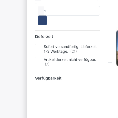
-
bis
WIL
F
Lieferzeit
Lieferzeit
B
Sofort versandfertig, Lieferzeit
S
1-3 Werktage.
Artikel derzeit nicht verfügbar.
D
Verfügbarkeit
f
Verfügbarkeit
Fr
WIL