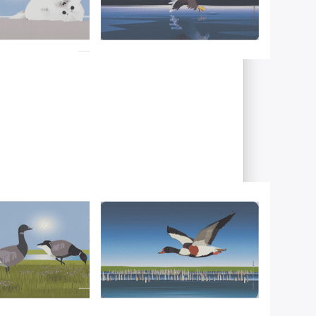
ig, Lieferzeit 1-3 Werktage.
Sie ENTER
Drücken Sie ENTER
 Optionen
für mehr Optionen
u
zu
sbrettchen
Frühstücksbrettchen
lgans
Brandgans
RT-DESIGN
WILD-AT-ART-DESIGN
tücksbrettchen
Frühstücksbrettchen
lgans
Brandgans
ig, Lieferzeit 1-3 Werktage.
Sofort versandfertig, Lieferzeit 1-3 Werktage.
Drücken Sie