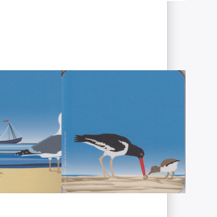
R
ENTER für
mehr
Optionen zu
t
Wild at Art
Coaster -
Austernfischer
e
RT-DESIGN
WILD-AT-ART-DESIGN
t Art
Wild at Art
er -
Coaster -
rmöwe
Austernfischer
ig, Lieferzeit 1-3 Werktage.
Sofort versandfertig, Lieferzeit 1-3 Werktage.
Drücken
Sie ENTER
für mehr
Optionen
zu Wild at
Art
Coaster -