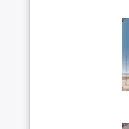
WIL
Wi
C
A
S
D
O
W
St