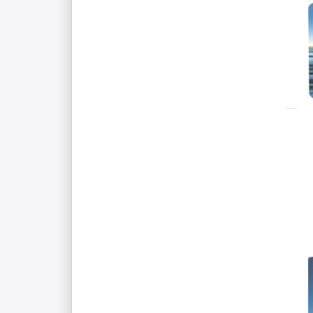
F
S
W
A
D
f
Fr
K
WIL
F
K
vo