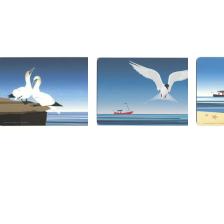
D-AT-ART-DESIGN
WILD-AT-ART-DESIGN
WILD-AT-A
rühstücksbrettchen
Frühstücksbrettchen
Frühs
ass Tölpel
Küstenseeschwalbe
Silbe
ofort versandfertig, Lieferzeit 1-3 Werktage.
Artikel derzeit nicht verfügbar.
Artikel derz
rücken Sie ENTER
Drücken Sie ENTER
Drücken 
ür mehr Optionen
für mehr Optionen
für mehr
zu
zu
z
ühstücksbrettchen
Frühstücksbrettchen
Frühstück
Seehund vor
Säbelschnäbler
Seehund v
Westerheversand
D-AT-ART-DESIGN
WILD-AT-ART-DESIGN
WILD-AT-A